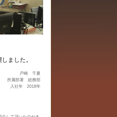
望しました。
戸崎 千夏
所属部署 総務部
入社年 2018年
紹介して頂いたのがき