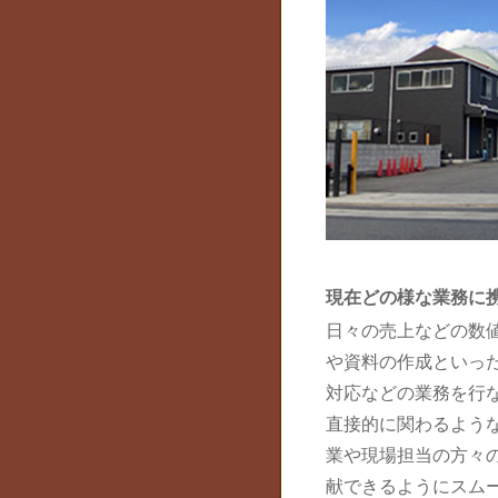
現在どの様な業務に
日々の売上などの数
や資料の作成といっ
対応などの業務を行
直接的に関わるよう
業や現場担当の方々
献できるようにスム